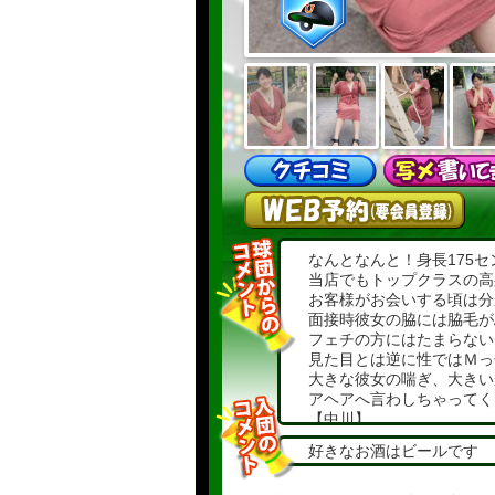
なんとなんと！身長175セ
当店でもトップクラスの高
お客様がお会いする頃は分
面接時彼女の脇には脇毛が
フェチの方にはたまらない
見た目とは逆に性ではＭっ
大きな彼女の喘ぎ、大きい
アヘアへ言わしちゃってく
【中川】
好きなお酒はビールです
175㎝の大きさに目が行
がままボディ。