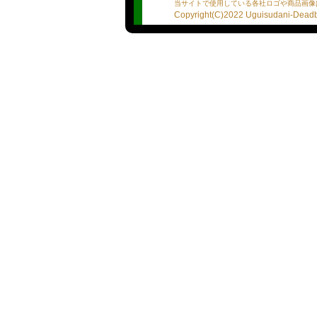
濃厚ディープキスとお酒が
当サイトで使用している各社ロゴや商品画像
優しくて天然なところも◎
Copyright(C)2022 Uguisudani-Deadba
言葉責めとかバックから責
アナルも玉も気が済むまで
最後は全力ごっくん
濡れやすく潮吹き。バイブ
【向井】
●プロフィール
※あくまで選手の自己主張
※誤字脱字、質問の履き違
★血液型：AB型
★星座：おうし座
★出身地：下町っ子！
★プレイスタイルは？：言
★１日何食食べるの？：2
★男性遍歴は？：両手で数
★人生で告白された回数は？
★貯金または借金は？:
★モチベーションを保つ為
★自分の好きな所は？
★プレイ詳細リスト
・ディープキス：濃厚なの
・素股：
・口内発射：全力で受け止