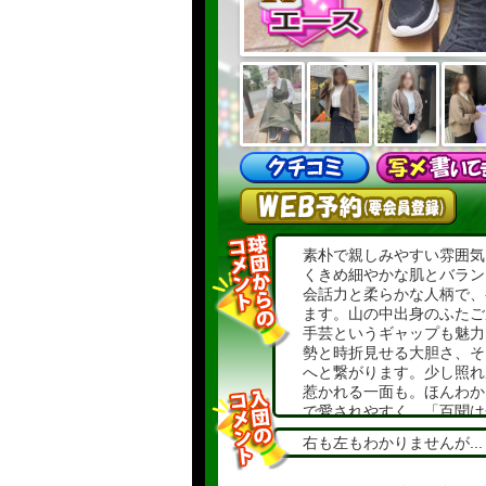
素朴で親しみやすい雰囲気
くきめ細やかな肌とバラン
会話力と柔らかな人柄で、
ます。山の中出身のふたご
手芸というギャップも魅力
勢と時折見せる大胆さ、そ
へと繋がります。少し照れ
惹かれる一面も。ほんわか
で愛されやすく、「百聞は
な時間を過ごせる魅力あふ
右も左もわかりませんが...
【向井】