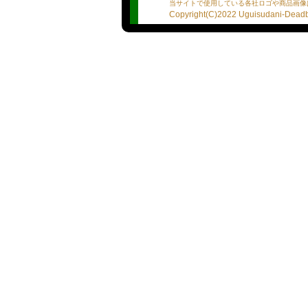
●プロフィール
当サイトで使用している各社ロゴや商品画像
※あくまで選手の自己主張
Copyright(C)2022 Uguisudani-Deadba
※誤字脱字、質問の履き違
★血液型：B
★星座：ふたご座
★出身地：山の中
★プレイスタイルは？：Lv.
★１日何食食べるの？：2-
★男性遍歴は？：0人
★人生で告白された回数は
★貯金または借金は？：借
★モチベーションを保つ為
★自分の好きな所は？
★プレイ詳細リスト
・ディープキス：下手でも
・素股：一緒にやろ
・口内発射：×
・パイズリ：協力してもら
・バイブ：よーく濡らして
も...
・電マ：優しいやつが良い
★ボディアピール
・潮を噴くことはあります
・濡れやすい体質ですか？: