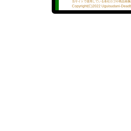
★血液型：O型
当サイトで使用している各社ロゴや商品画像
★星座：牡牛座
Copyright(C)2022 Uguisudani-Deadba
★出身地：秘密
★プレイスタイルは？：受
★１日何食食べるの？：2
★男性遍歴は？：少ないか
★人生で告白された回数は
★貯金または借金は？：秘
★モチベーションを保つ為
く。お酒
★自分の好きな所は？うー
★プレイ詳細リスト
・ディープキス：
・素股：
・口内発射：出来ます
・パイズリ：下手かもだけ
・アナル舐め：苦手
・前立腺マッサージ：わか
・オナニー見せ：恥ずかし
・目線合わせフェラ：出来
・バキュームフェラ：よく
・玉舐め：出来ます
・即尺：私が来る前にしっ
・ごっくん：出来ないごめ
・バイブ：ちょっとトラウ