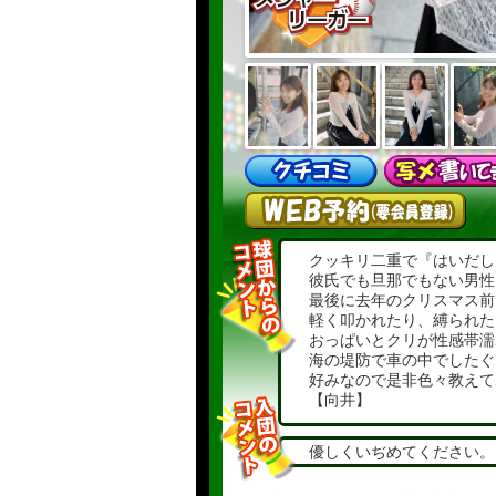
クッキリ二重で『はいだし
彼氏でも旦那でもない男性
最後に去年のクリスマス前
軽く叩かれたり、縛られた
おっぱいとクリが性感帯濡
海の堤防で車の中でしたぐ
好みなので是非色々教えて
【向井】
●プロフィール
優しくいぢめてください。
※あくまで選手の自己主張
※誤字脱字、質問の履き違