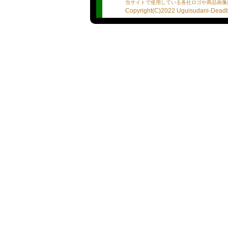
当サイトで使用している各社ロゴや商品画像
「私はまだ女として輝きた
Copyright(C)2022 Uguisudani-Deadba
い降りました！可憐さと妖
ひとときを…今すぐ味わい
を！
【中川】
●プロフィール
※あくまで選手の自己主張
※誤字脱字、質問の履き違
★血液型：A型
★星座：蟹座
★出身地：群馬県
★プレイスタイルは？：イ
★１日何食食べますか？：
★男性遍歴は？：2〜3人
★人生で告白された回数は？
★貯金または借金は？：ど
★モチベーションを保つ為
★自分の好きな所は？ポジ
★プレイ詳細リスト
・ディープキス：エッチな
・素股：お勉強中です
・口内発射：出してくださ
・パイズリ：ご希望あれば