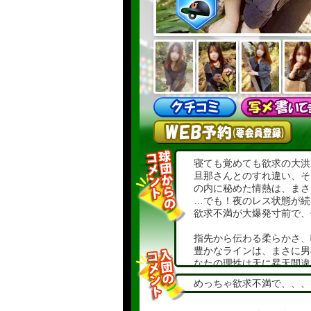
寝ても覚めても欲求の大洪
旦那さんとのすれ違い、そ
の内に秘めた情熱は、まさ
…でも！夜のレス状態が続
欲求不満が大爆発寸前で、
指先から伝わる柔らかさ、
豊かなラインは、まさに男
なたの理性は天に昇天間違
しかも…週4ペースで自分
めっちゃ欲求不満で、、、
量、もはや発電所レベル！
しパワーに完全ノックアウ