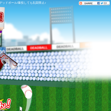
デッドボール/暴投しても乱闘禁止♪