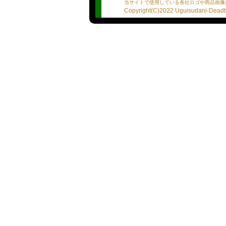
「旦那とのエッチもそれな
当サイトで使用している各社ロゴや商品画像
なんて素直な一言も、リア
Copyright(C)2022 Uguisudani-Deadba
おっとり系に見えて、実は
絶妙な包容力と、時折こぼ
う…。
素顔は普通の主婦。でもあ
まの顔”が待っています！
このギャップ、ぜひご堪能
【道家】
恋人みたいな距離感で、癒
カラオケやお酒が大好きで
優しい男性がタイプで、一
チャームポイントは自慢の
甘い雰囲気の中でイチャイ
【向井】
●プロフィール
※あくまで選手の自己主張
※誤字脱字、質問の履き違
★血液型：A型
★星座：双子座
★出身地：東京都
★プレイスタイルは？：恋人