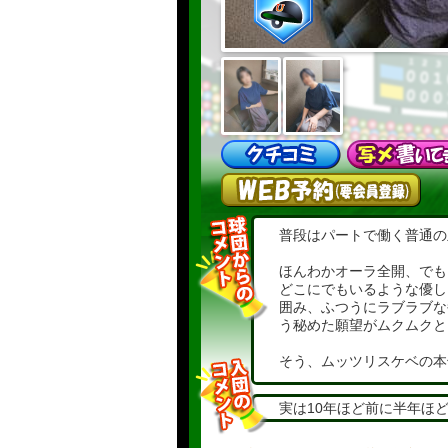
普段はパートで働く普通の主
ほんわかオーラ全開、でも
どこにでもいるような優し
囲み、ふつうにラブラブな
う秘めた願望がムクムクと
そう、ムッツリスケベの本
なんと過去にはドキドキの
実は10年ほど前に半年ほ
表向きは清楚、でもちょっ
ップに心をわしづかみにさ