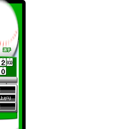
整
0 上がり
整