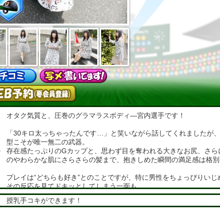
オタク気質と、圧巻のグラマラスボディ—宮内選手です！
「30キロ太っちゃったんです…」と笑いながら話してくれましたが
型こそが唯一無二の武器。
存在感たっぷりのGカップと、思わず目を奪われる大きなお尻、さら
のやわらかな肌にさらさらの髪まで、抱きしめた瞬間の満足感は格別
プレイは“どちらも好き”とのことですが、特に男性をちょっぴりいじ
その反応を見てドキッとしてしまう一面も。
見た目のやわらかな印象とは裏腹に、そんな小悪魔っぽいギャップが
授乳手コキができます！
ません。