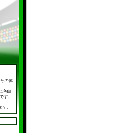
、その体
に色白
です。
めて、
たまり