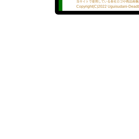
【中川】
当サイトで使用している各社ロゴや商品画像
Copyright(C)2022 Uguisudani-Deadba
草野球でカムバック！
ガラガラ声で大丈夫か？こ
と思いましたが大丈夫でした
アンケートを見ると
あと何ができるんだ?:AF
なんすかこれｗｗ
面白い子なので入ってみて
常に小型犬のようにプルプ
おまけに声ものどになにか
思うくらい声も震えている
バイブレーション選手
こちらもつられて思わず震
もし気になった方は是非一
穏やかで話しやすい性格が
お休みの日はパチンコや携
ガや観劇も好きなので、ま
ディープキスやフェラが大
しています。まるで昔から
ときをご一緒しましょう♡
【向井】