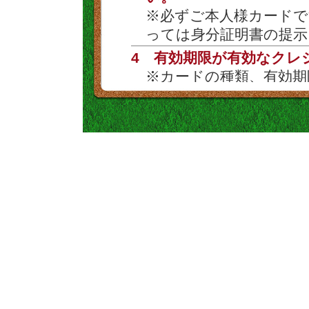
※必ずご本人様カードで
っては身分証明書の提示
4 有効期限が有効なクレ
※カードの種類、有効期
5 必ず予約された電話番
い。
※カード決済時には電話
6 申込み完了後、050-31
ってください。
※本人認証が完了致しま
ん。
カード会社からの請求
ットや数字が羅列され
お支払い回数は一回の