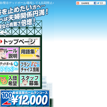
俗/鶯谷デッドボール/暴投しても乱闘禁止♪