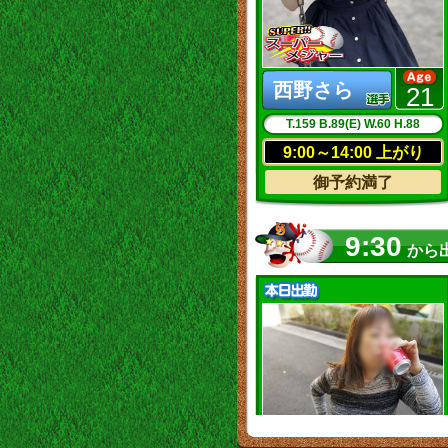
西野さら
21
T.159 B.89(E) W.60 H.88
9:00～14:00 上がり
御予約満了
9:30
から